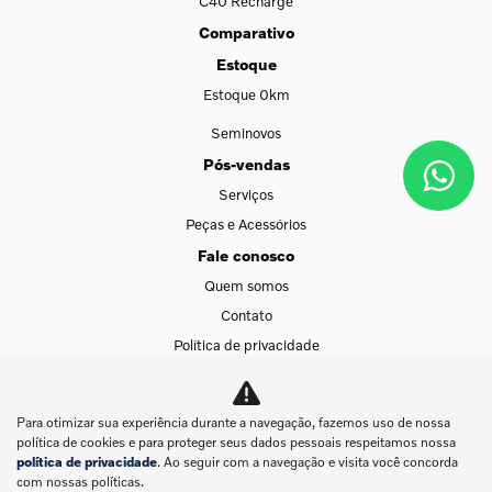
C40 Recharge
Comparativo
Estoque
Estoque 0km
Seminovos
Pós-vendas
Serviços
Peças e Acessórios
Fale conosco
Quem somos
Contato
Política de privacidade
Canal de Denúncias
Blog
Para otimizar sua experiência durante a navegação, fazemos uso de nossa
política de cookies e para proteger seus dados pessoais respeitamos nossa
política de privacidade
. Ao seguir com a navegação e visita você concorda
No trânsito, enxergar o outro salva vidas.
com nossas políticas.